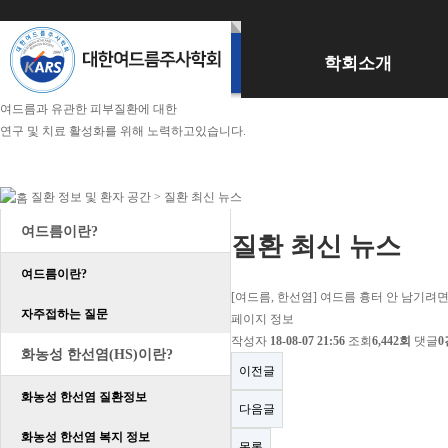
학회소개
여드름과 유관한 피부질환에 대한
연구 및 치료 활성화를 위해 노력하고있습니다.
질환 정보 및 환자 공간 >
질환 최신 뉴스
여드름이란?
질환 최신 뉴스
여드름이란?
[여드름, 한선염] 여드름 흉터 안 남기려면 
자주접하는 질문
페이지 정보
작성자
18-08-07 21:56
조회
6,442회
댓글
0
화농성 한선염(HS)이란?
이전글
화농성 한선염 질환정보
다음글
화농성 한선염 복지 정보
목록