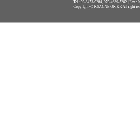
Tel : 02-3473-0284, 070-4639-5202 | Fax :
Copyright ⓒ KSACNE.OR.KR All right res