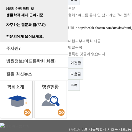
HS의 산정특례 및
본문
생물학적 제제 급여기준
출처 : 여드름 흉터 안 남기려면 '7대 원칙' 지
자주하는 질문과 답(FAQ)
URL :
http://health.chosun.com/site/data/ht
전문의에게 물어보세요..
대한피부과학회 제공
댓글목록
주사란?
등록된 댓글이 없습니다.
병원정보(여드름학회 회원)
이전글
질환 최신뉴스
다음글
목록
(우)137-858 서울특별시 서초구 서초2동 